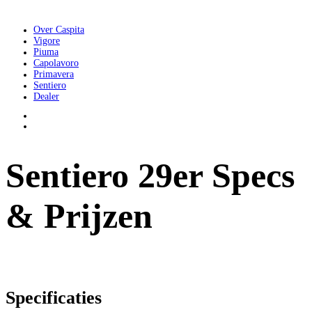
Over Caspita
Vigore
Piuma
Capolavoro
Primavera
Sentiero
Dealer
Sentiero 29er Specs
& Prijzen
Specificaties